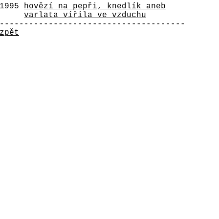
1995
hovězí na pepři, knedlík aneb
varlata vířila ve vzduchu
--------------------------------------
zpět