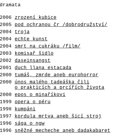
dramata
2006
zrození kubice
2005
pod ochranou čr /dobrodružství/
2004
troja
2004
echte kunst
2004
smrt na cukráku /film/
2003
komisař šidlo
2002
daseinsangst
2001
duch llana estacada
2000
tumáš, zmrde aneb eurohorror
2000
únos malého tadeáška čili
o prakticích a prcířích života
2000
epos o minaříkovi
1999
opera o péru
1998
kumpáni
1997
kordula mrtva aneb šicí stroj
1996
sága o ngw
1996
sněžné mecheche aneb dadakabaret